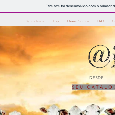
Este site foi desenvolvido com o criador 
Página Inicial
Loja
Quem Somos
FAQ
C
@
DESDE
SEU CATALO